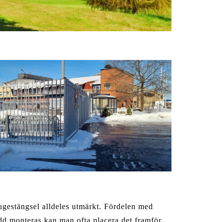
stugestängsel alldeles utmärkt. Fördelen med
ydd monteras kan man ofta placera det framför