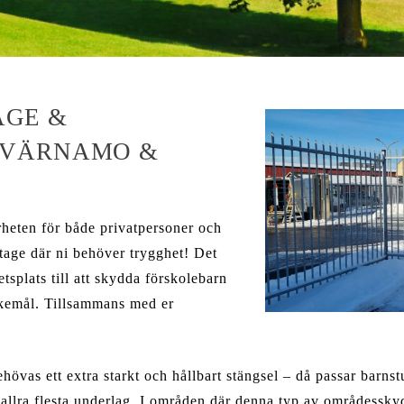
AGE &
 VÄRNAMO &
rheten för både privatpersoner och
tage där ni behöver trygghet! Det
tsplats till att skydda förskolebarn
nskemål. Tillsammans med er
ehövas ett extra starkt och hållbart stängsel – då passar barn
e allra flesta underlag. I områden där denna typ av områdessk