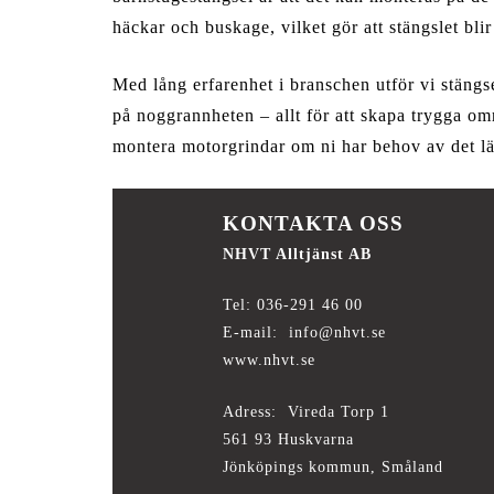
häckar och buskage, vilket gör att stängslet blir 
Med lång erfarenhet i branschen utför vi stän
på noggrannheten – allt för att skapa trygga om
montera motorgrindar om ni har behov av det l
KONTAKTA OSS
NHVT Alltjänst AB
Tel: 036-291 46 00
E-mail: info@nhvt.se
www.nhvt.se
Adress: Vireda Torp 1
561 93 Huskvarna
Jönköpings kommun, Småland