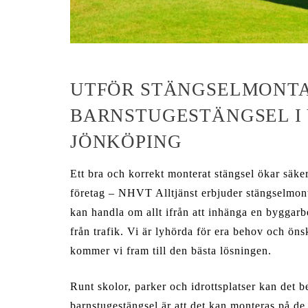
UTFÖR STÄNGSELMONT
BARNSTUGESTÄNGSEL I
JÖNKÖPING
Ett bra och korrekt monterat stängsel ökar säke
företag – NHVT Alltjänst erbjuder stängselmon
kan handla om allt ifrån att inhänga en byggarbe
från trafik. Vi är lyhörda för era behov och ö
kommer vi fram till den bästa lösningen.
Runt skolor, parker och idrottsplatser kan det b
barnstugestängsel är att det kan monteras på d